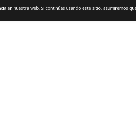
ia en nuestra web. Si continúas usando este sitio, asumiremos qu
cts
Software
FAQ
News