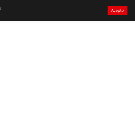
305-471-9050
sales@primelines-hvac.com
e
Acepto
PrimeLines Global