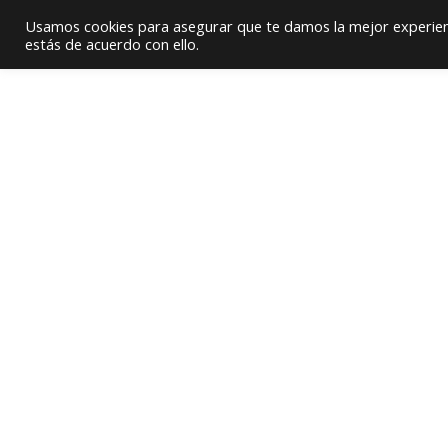
HVAC Supply / Equipment Provider
Usamos cookies para asegurar que te damos la mejor experienc
estás de acuerdo con ello.
Home
About Us
Products
Licensed Produ
Representaciones
Shuanglian Eco – energy
Chillers de Absorción